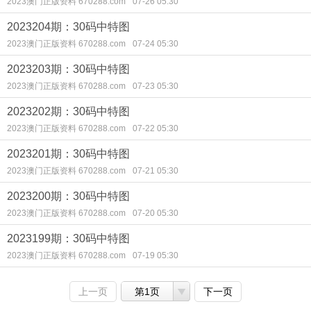
2023澳门正版资料 670288.com
07-26 05:30
2023204期：30码中特图
2023澳门正版资料 670288.com
07-24 05:30
2023203期：30码中特图
2023澳门正版资料 670288.com
07-23 05:30
2023202期：30码中特图
2023澳门正版资料 670288.com
07-22 05:30
2023201期：30码中特图
2023澳门正版资料 670288.com
07-21 05:30
2023200期：30码中特图
2023澳门正版资料 670288.com
07-20 05:30
2023199期：30码中特图
2023澳门正版资料 670288.com
07-19 05:30
上一页
第1页
下一页