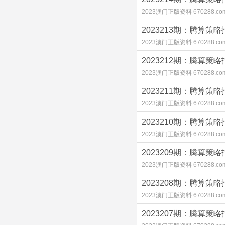
2023澳门正版资料 670288.co
2023213期：腾算策略
2023澳门正版资料 670288.co
2023212期：腾算策略
2023澳门正版资料 670288.co
2023211期：腾算策略
2023澳门正版资料 670288.co
2023210期：腾算策略
2023澳门正版资料 670288.co
2023209期：腾算策略
2023澳门正版资料 670288.co
2023208期：腾算策略
2023澳门正版资料 670288.co
2023207期：腾算策略