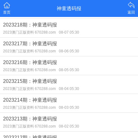
神童透码报
首页
返回
2023218期：神童透码报
2023澳门正版资料 670288.com
08-07 05:30
2023217期：神童透码报
2023澳门正版资料 670288.com
08-06 05:30
2023216期：神童透码报
2023澳门正版资料 670288.com
08-05 05:30
2023215期：神童透码报
2023澳门正版资料 670288.com
08-04 05:30
2023214期：神童透码报
2023澳门正版资料 670288.com
08-03 05:30
2023213期：神童透码报
2023澳门正版资料 670288.com
08-02 05:30
2023212期：神童透码报