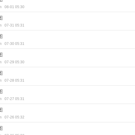
m
08-01 05:30
图
m
07-31 05:31
图
m
07-30 05:31
图
m
07-29 05:30
图
m
07-28 05:31
图
m
07-27 05:31
图
m
07-26 05:32
图