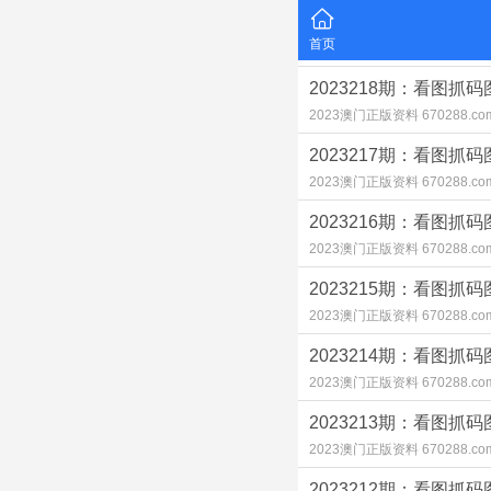
首页
2023218期：看图抓码
2023澳门正版资料 670288.co
2023217期：看图抓码
2023澳门正版资料 670288.co
2023216期：看图抓码
2023澳门正版资料 670288.co
2023215期：看图抓码
2023澳门正版资料 670288.co
2023214期：看图抓码
2023澳门正版资料 670288.co
2023213期：看图抓码
2023澳门正版资料 670288.co
2023212期：看图抓码