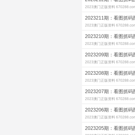
2023澳门正版资料 670288.co
2023211期：看图抓码
2023澳门正版资料 670288.co
2023210期：看图抓码
2023澳门正版资料 670288.co
2023209期：看图抓码
2023澳门正版资料 670288.co
2023208期：看图抓码
2023澳门正版资料 670288.co
2023207期：看图抓码
2023澳门正版资料 670288.co
2023206期：看图抓码
2023澳门正版资料 670288.co
2023205期：看图抓码