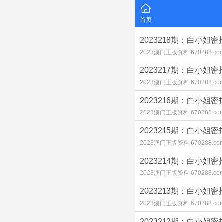
首页
2023218期：白小姐密
2023澳门正版资料 670288.co
2023217期：白小姐密
2023澳门正版资料 670288.co
2023216期：白小姐密
2023澳门正版资料 670288.co
2023215期：白小姐密
2023澳门正版资料 670288.co
2023214期：白小姐密
2023澳门正版资料 670288.co
2023213期：白小姐密
2023澳门正版资料 670288.co
2023212期：白小姐密