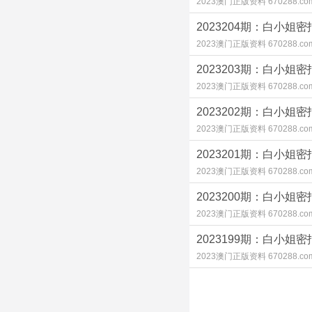
2023澳门正版资料 670288.co
2023204期：白小姐密
2023澳门正版资料 670288.co
2023203期：白小姐密
2023澳门正版资料 670288.co
2023202期：白小姐密
2023澳门正版资料 670288.co
2023201期：白小姐密
2023澳门正版资料 670288.co
2023200期：白小姐密
2023澳门正版资料 670288.co
2023199期：白小姐密
2023澳门正版资料 670288.co