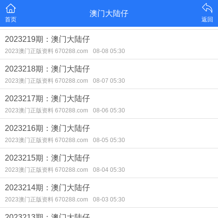
澳门大陆仔
首页
返回
2023219期：澳门大陆仔
2023澳门正版资料 670288.com
08-08 05:30
2023218期：澳门大陆仔
2023澳门正版资料 670288.com
08-07 05:30
2023217期：澳门大陆仔
2023澳门正版资料 670288.com
08-06 05:30
2023216期：澳门大陆仔
2023澳门正版资料 670288.com
08-05 05:30
2023215期：澳门大陆仔
2023澳门正版资料 670288.com
08-04 05:30
2023214期：澳门大陆仔
2023澳门正版资料 670288.com
08-03 05:30
2023213期：澳门大陆仔