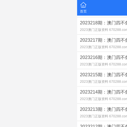
首页
2023218期：澳门四不
2023澳门正版资料 670288.co
2023217期：澳门四不
2023澳门正版资料 670288.co
2023216期：澳门四不
2023澳门正版资料 670288.co
2023215期：澳门四不
2023澳门正版资料 670288.co
2023214期：澳门四不
2023澳门正版资料 670288.co
2023213期：澳门四不
2023澳门正版资料 670288.co
2023212期：澳门四不