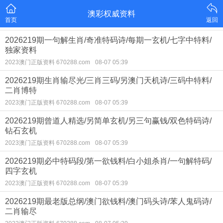
澳彩权威资料
首页
返回
2026219期一句解生肖/奇准特码诗/每期一玄机/七字中特料/
独家资料
2023澳门正版资料 670288.com
08-07 05:39
2026219期生肖输尽光/三肖三码/另澳门天机诗/三码中特料/
二肖博特
2023澳门正版资料 670288.com
08-07 05:39
2026219期曾道人精选/另简单玄机/另三句赢钱/双色特码诗/
钻石玄机
2023澳门正版资料 670288.com
08-07 05:39
2026219期必中特码段/第一欲钱料/白小姐杀肖/一句解特码/
四字玄机
2023澳门正版资料 670288.com
08-07 05:39
2026219期最老版总纲/澳门欲钱料/澳门码头诗/苯人鬼码诗/
二肖输尽