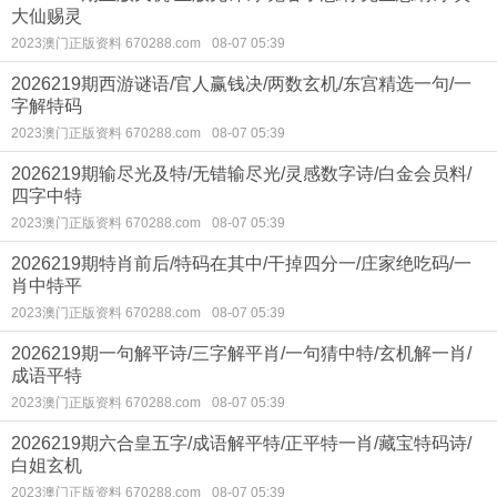
大仙赐灵
2023澳门正版资料 670288.com
08-07 05:39
2026219期西游谜语/官人赢钱决/两数玄机/东宫精选一句/一
字解特码
2023澳门正版资料 670288.com
08-07 05:39
2026219期输尽光及特/无错输尽光/灵感数字诗/白金会员料/
四字中特
2023澳门正版资料 670288.com
08-07 05:39
2026219期特肖前后/特码在其中/干掉四分一/庄家绝吃码/一
肖中特平
2023澳门正版资料 670288.com
08-07 05:39
2026219期一句解平诗/三字解平肖/一句猜中特/玄机解一肖/
成语平特
2023澳门正版资料 670288.com
08-07 05:39
2026219期六合皇五字/成语解平特/正平特一肖/藏宝特码诗/
白姐玄机
2023澳门正版资料 670288.com
08-07 05:39