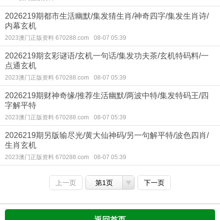
2026219期都市生活幽默/集发猜生肖/神奇四字/集发生肖诗/
内幕玄机
2023澳门正版资料 670288.com
08-07 05:39
2026219期玄彩谜语/玄机一句话/集发功夫茶/玄机特码料/一
点通玄机
2023澳门正版资料 670288.com
08-07 05:39
2026219期财神奇缘/推荐生活幽默/两波中特/集发特码王/四
字解平特
2023澳门正版资料 670288.com
08-07 05:39
2026219期另版输尽光/黄大仙神码/另一句解平特/波色四肖/
生肖玄机
2023澳门正版资料 670288.com
08-07 05:39
上一页
第1页
下一页
返回首页