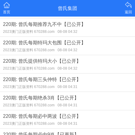
曾氏集团
首页
返回
220期: 曾氏每期推荐九不中【已公开】
2023澳门正版资料 670288.com
08-08 04:32
220期: 曾氏每期特玛大包围【已公开】
2023澳门正版资料 670288.com
08-08 04:32
220期: 曾氏提供特玛大小【已公开】
2023澳门正版资料 670288.com
08-08 04:32
220期: 曾氏每期三头仲特【已公开】
2023澳门正版资料 670288.com
08-08 04:31
220期: 曾氏每期绝杀3肖【已公开】
2023澳门正版资料 670288.com
08-08 04:31
220期: 曾氏每期必中两波【已公开】
2023澳门正版资料 670288.com
08-08 04:31
220期: 曾氏每期必中9肖【已更新】