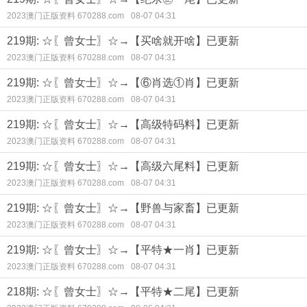
2023澳门正版资料 670288.com
08-07 04:31
219期: ☆〖曾女士〗☆→【买啥就开啥】已更新
2023澳门正版资料 670288.com
08-07 04:31
219期: ☆〖曾女士〗☆→【⑥肖选①肖】已更新
2023澳门正版资料 670288.com
08-07 04:31
219期: ☆〖曾女士〗☆→【高级特码料】已更新
2023澳门正版资料 670288.com
08-07 04:31
219期: ☆〖曾女士〗☆→【高级六尾料】已更新
2023澳门正版资料 670288.com
08-07 04:31
219期: ☆〖曾女士〗☆→【野兽与家畜】已更新
2023澳门正版资料 670288.com
08-07 04:31
219期: ☆〖曾女士〗☆→【平特★一肖】已更新
2023澳门正版资料 670288.com
08-07 04:31
218期: ☆〖曾女士〗☆→【平特★二尾】已更新