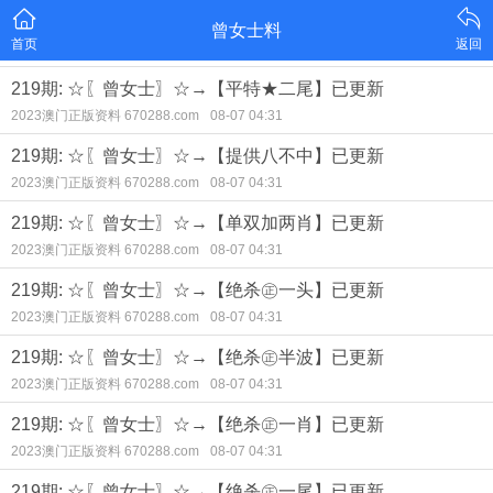
曾女士料
首页
返回
219期: ☆〖曾女士〗☆→【平特★二尾】已更新
2023澳门正版资料 670288.com
08-07 04:31
219期: ☆〖曾女士〗☆→【提供八不中】已更新
2023澳门正版资料 670288.com
08-07 04:31
219期: ☆〖曾女士〗☆→【单双加两肖】已更新
2023澳门正版资料 670288.com
08-07 04:31
219期: ☆〖曾女士〗☆→【绝杀㊣一头】已更新
2023澳门正版资料 670288.com
08-07 04:31
219期: ☆〖曾女士〗☆→【绝杀㊣半波】已更新
2023澳门正版资料 670288.com
08-07 04:31
219期: ☆〖曾女士〗☆→【绝杀㊣一肖】已更新
2023澳门正版资料 670288.com
08-07 04:31
219期: ☆〖曾女士〗☆→【绝杀㊣一尾】已更新