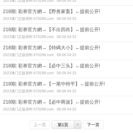
2023澳门正版资料 670288.com
08-06 04:33
218期: 彩券官方網→【野兽家畜】←提前公开!
2023澳门正版资料 670288.com
08-06 04:33
218期: 彩券官方網→【不出四肖】←提前公开!
2023澳门正版资料 670288.com
08-06 04:33
218期: 彩券官方網→【特碼大小】←提前公开!
2023澳门正版资料 670288.com
08-06 04:33
218期: 彩券官方網→【必中三头】←提前公开!
2023澳门正版资料 670288.com
08-06 04:33
218期: 彩券官方網→【一尾中特平】←提前公开!
2023澳门正版资料 670288.com
08-06 04:33
218期: 彩券官方網→【必中两波】←提前公开!
2023澳门正版资料 670288.com
08-06 04:33
上一页
第1页
下一页