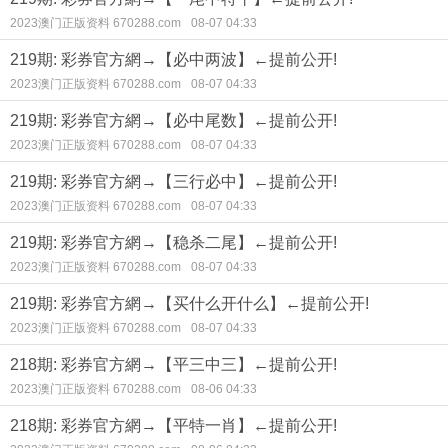
2023澳门正版资料 670288.com
08-07 04:33
219期: 彩券官方網→【必中两波】←提前公开!
2023澳门正版资料 670288.com
08-07 04:33
219期: 彩券官方網→【必中尾数】←提前公开!
2023澳门正版资料 670288.com
08-07 04:33
219期: 彩券官方網→【三行必中】←提前公开!
2023澳门正版资料 670288.com
08-07 04:33
219期: 彩券官方網→【稳杀二尾】←提前公开!
2023澳门正版资料 670288.com
08-07 04:33
219期: 彩券官方網→【买什么开什么】←提前公开!
2023澳门正版资料 670288.com
08-07 04:33
218期: 彩券官方網→【平三中三】←提前公开!
2023澳门正版资料 670288.com
08-06 04:33
218期: 彩券官方網→【平特一肖】←提前公开!