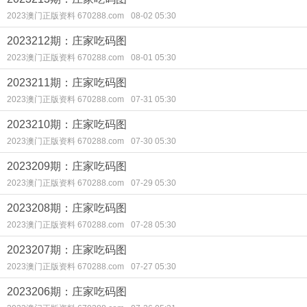
2023澳门正版资料 670288.com
08-02 05:30
2023212期：庄家吃码图
2023澳门正版资料 670288.com
08-01 05:30
2023211期：庄家吃码图
2023澳门正版资料 670288.com
07-31 05:30
2023210期：庄家吃码图
2023澳门正版资料 670288.com
07-30 05:30
2023209期：庄家吃码图
2023澳门正版资料 670288.com
07-29 05:30
2023208期：庄家吃码图
2023澳门正版资料 670288.com
07-28 05:30
2023207期：庄家吃码图
2023澳门正版资料 670288.com
07-27 05:30
2023206期：庄家吃码图