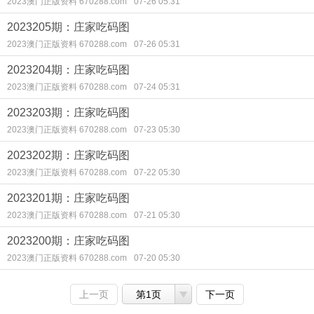
2023澳门正版资料 670288.com
07-26 05:31
2023205期：庄家吃码图
2023澳门正版资料 670288.com
07-26 05:31
2023204期：庄家吃码图
2023澳门正版资料 670288.com
07-24 05:31
2023203期：庄家吃码图
2023澳门正版资料 670288.com
07-23 05:30
2023202期：庄家吃码图
2023澳门正版资料 670288.com
07-22 05:30
2023201期：庄家吃码图
2023澳门正版资料 670288.com
07-21 05:30
2023200期：庄家吃码图
2023澳门正版资料 670288.com
07-20 05:30
上一页
第1页
下一页