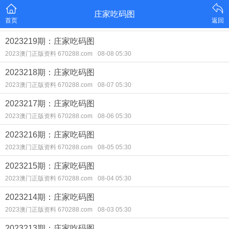
庄家吃码图
首页
返回
2023219期：庄家吃码图
2023澳门正版资料 670288.com
08-08 05:30
2023218期：庄家吃码图
2023澳门正版资料 670288.com
08-07 05:30
2023217期：庄家吃码图
2023澳门正版资料 670288.com
08-06 05:30
2023216期：庄家吃码图
2023澳门正版资料 670288.com
08-05 05:30
2023215期：庄家吃码图
2023澳门正版资料 670288.com
08-04 05:30
2023214期：庄家吃码图
2023澳门正版资料 670288.com
08-03 05:30
2023213期：庄家吃码图