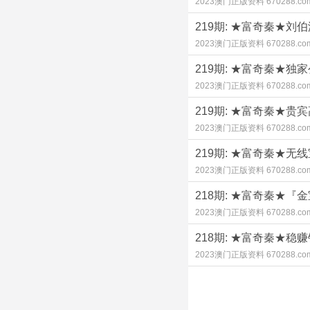
2023澳门正版资料 670288.co
219期: ★富奇秦★刘
2023澳门正版资料 670288.co
219期: ★富奇秦★独
2023澳门正版资料 670288.co
219期: ★富奇秦★贵
2023澳门正版资料 670288.co
219期: ★富奇秦★无
2023澳门正版资料 670288.co
218期: ★富奇秦★
2023澳门正版资料 670288.co
218期: ★富奇秦★稳
2023澳门正版资料 670288.co