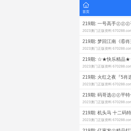
首页
219期: 一号高手㊣
2023澳门正版资料 670288.co
219期: 梦回江南《
2023澳门正版资料 670288.co
219期: ☆★快乐精
2023澳门正版资料 670288.co
219期: 火红之夜『5
2023澳门正版资料 670288.co
219期: 码哥选㊣㊣
2023澳门正版资料 670288.co
219期: 机头马 十二
2023澳门正版资料 670288.co
219期: 亿家发㊣精