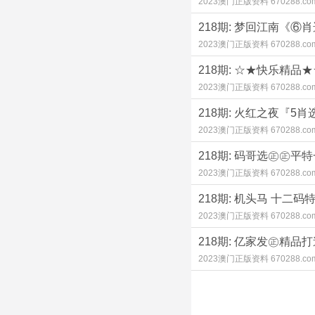
2023澳门正版资料 670288.co
218期: 梦回江南《
2023澳门正版资料 670288.co
218期: ☆★快乐精
2023澳门正版资料 670288.co
218期: 火红之夜『5
2023澳门正版资料 670288.co
218期: 码哥选㊣㊣
2023澳门正版资料 670288.co
218期: 机头马 十二
2023澳门正版资料 670288.co
218期: 亿家发㊣精
2023澳门正版资料 670288.co