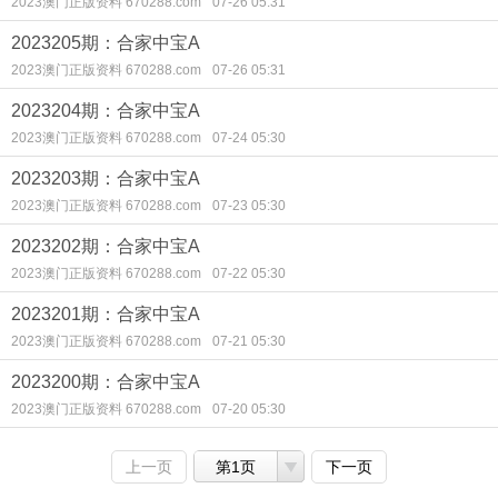
2023澳门正版资料 670288.com
07-26 05:31
2023205期：合家中宝A
2023澳门正版资料 670288.com
07-26 05:31
2023204期：合家中宝A
2023澳门正版资料 670288.com
07-24 05:30
2023203期：合家中宝A
2023澳门正版资料 670288.com
07-23 05:30
2023202期：合家中宝A
2023澳门正版资料 670288.com
07-22 05:30
2023201期：合家中宝A
2023澳门正版资料 670288.com
07-21 05:30
2023200期：合家中宝A
2023澳门正版资料 670288.com
07-20 05:30
上一页
第1页
下一页