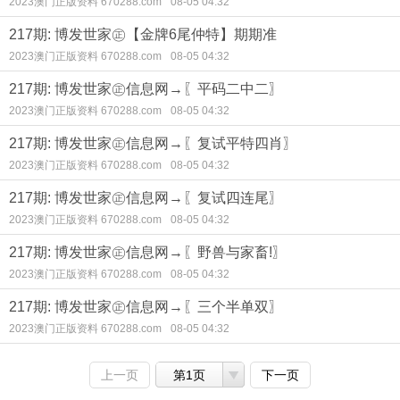
2023澳门正版资料 670288.com
08-05 04:32
217期: 博发世家㊣【金牌6尾仲特】期期准
2023澳门正版资料 670288.com
08-05 04:32
217期: 博发世家㊣信息网→〖平码二中二〗
2023澳门正版资料 670288.com
08-05 04:32
217期: 博发世家㊣信息网→〖复试平特四肖〗
2023澳门正版资料 670288.com
08-05 04:32
217期: 博发世家㊣信息网→〖复试四连尾〗
2023澳门正版资料 670288.com
08-05 04:32
217期: 博发世家㊣信息网→〖野兽与家畜!〗
2023澳门正版资料 670288.com
08-05 04:32
217期: 博发世家㊣信息网→〖三个半单双〗
2023澳门正版资料 670288.com
08-05 04:32
上一页
第1页
下一页