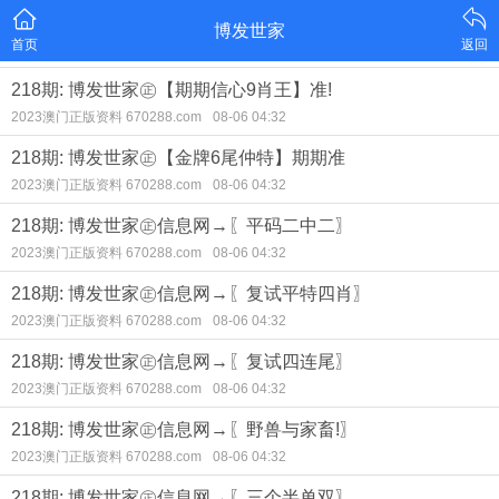
博发世家
首页
返回
218期: 博发世家㊣【期期信心9肖王】准!
2023澳门正版资料 670288.com
08-06 04:32
218期: 博发世家㊣【金牌6尾仲特】期期准
2023澳门正版资料 670288.com
08-06 04:32
218期: 博发世家㊣信息网→〖平码二中二〗
2023澳门正版资料 670288.com
08-06 04:32
218期: 博发世家㊣信息网→〖复试平特四肖〗
2023澳门正版资料 670288.com
08-06 04:32
218期: 博发世家㊣信息网→〖复试四连尾〗
2023澳门正版资料 670288.com
08-06 04:32
218期: 博发世家㊣信息网→〖野兽与家畜!〗
2023澳门正版资料 670288.com
08-06 04:32
218期: 博发世家㊣信息网→〖三个半单双〗