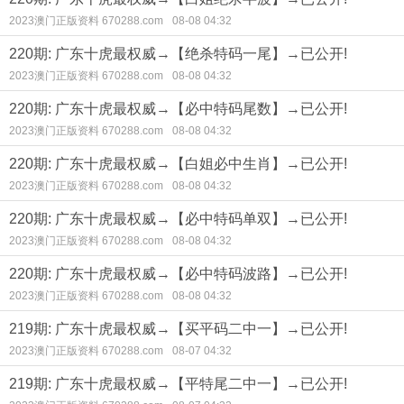
2023澳门正版资料 670288.com
08-08 04:32
220期: 广东十虎最权威→【绝杀特码一尾】→已公开!
2023澳门正版资料 670288.com
08-08 04:32
220期: 广东十虎最权威→【必中特码尾数】→已公开!
2023澳门正版资料 670288.com
08-08 04:32
220期: 广东十虎最权威→【白姐必中生肖】→已公开!
2023澳门正版资料 670288.com
08-08 04:32
220期: 广东十虎最权威→【必中特码单双】→已公开!
2023澳门正版资料 670288.com
08-08 04:32
220期: 广东十虎最权威→【必中特码波路】→已公开!
2023澳门正版资料 670288.com
08-08 04:32
219期: 广东十虎最权威→【买平码二中一】→已公开!
2023澳门正版资料 670288.com
08-07 04:32
219期: 广东十虎最权威→【平特尾二中一】→已公开!