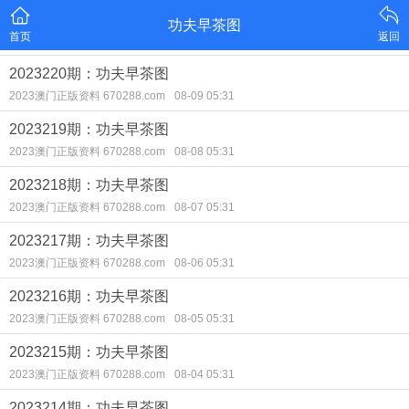
功夫早茶图
首页
返回
2023220期：功夫早茶图
2023澳门正版资料 670288.com
08-09 05:31
2023219期：功夫早茶图
2023澳门正版资料 670288.com
08-08 05:31
2023218期：功夫早茶图
2023澳门正版资料 670288.com
08-07 05:31
2023217期：功夫早茶图
2023澳门正版资料 670288.com
08-06 05:31
2023216期：功夫早茶图
2023澳门正版资料 670288.com
08-05 05:31
2023215期：功夫早茶图
2023澳门正版资料 670288.com
08-04 05:31
2023214期：功夫早茶图