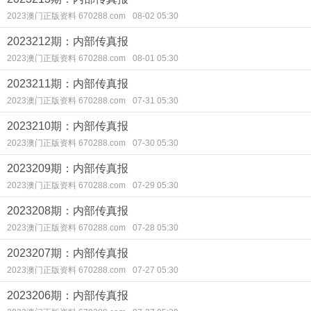
2023澳门正版资料 670288.com
08-02 05:30
2023212期：内部传真报
2023澳门正版资料 670288.com
08-01 05:30
2023211期：内部传真报
2023澳门正版资料 670288.com
07-31 05:30
2023210期：内部传真报
2023澳门正版资料 670288.com
07-30 05:30
2023209期：内部传真报
2023澳门正版资料 670288.com
07-29 05:30
2023208期：内部传真报
2023澳门正版资料 670288.com
07-28 05:30
2023207期：内部传真报
2023澳门正版资料 670288.com
07-27 05:30
2023206期：内部传真报