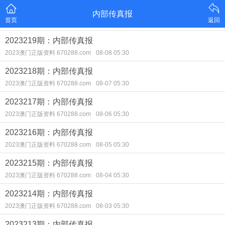
内部传真报
首页
返回
2023219期：内部传真报
2023澳门正版资料 670288.com
08-08 05:30
2023218期：内部传真报
2023澳门正版资料 670288.com
08-07 05:30
2023217期：内部传真报
2023澳门正版资料 670288.com
08-06 05:30
2023216期：内部传真报
2023澳门正版资料 670288.com
08-05 05:30
2023215期：内部传真报
2023澳门正版资料 670288.com
08-04 05:30
2023214期：内部传真报
2023澳门正版资料 670288.com
08-03 05:30
2023213期：内部传真报