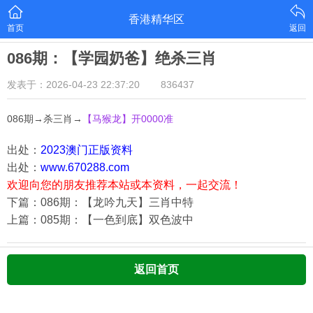
香港精华区
首页
返回
086期：【学园奶爸】绝杀三肖
发表于：2026-04-23 22:37:20
836437
086期→杀三肖→
【马猴龙
】开0000准
出处：
2023澳门正版资料
出处：
www.670288.com
欢迎向您的朋友推荐本站或本资料，一起交流！
下篇：086期：【龙吟九天】三肖中特
上篇：085期：【一色到底】双色波中
返回首页